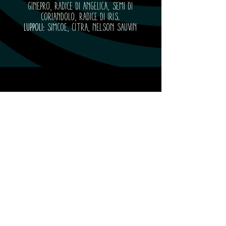
Ginepro, radice di angelica, semi di
coriandolo, radice di iris.
LUPPOLI:
Simcoe, Citra, Nelson Sauvin