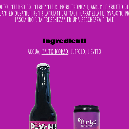
to intenso ed intrigante di fiori tropicali, agrumi e frutto dell
icani ed oceanici, ben bilanciati dai malti caramellati, invadono 
lasciando una freschezza ed una secchezza finale
Ingredienti
acqua,
malto d’orzo
, luppolo, lievito